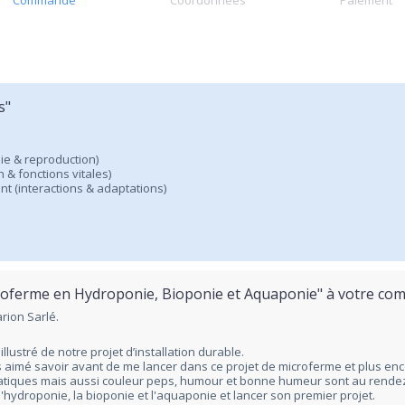
Commande
Coordonnées
Paiement
s"
ie & reproduction)
n & fonctions vitales)
 (interactions & adaptations)
icroferme en Hydroponie, Bioponie et Aquaponie" à votre c
rion Sarlé.
 illustré de notre projet d’installation durable.
s aimé savoir avant de me lancer dans ce projet de microferme et plus enc
ratiques mais aussi couleur peps, humour et bonne humeur sont au rendez
l'hydroponie, la bioponie et l'aquaponie et lancer son premier projet.