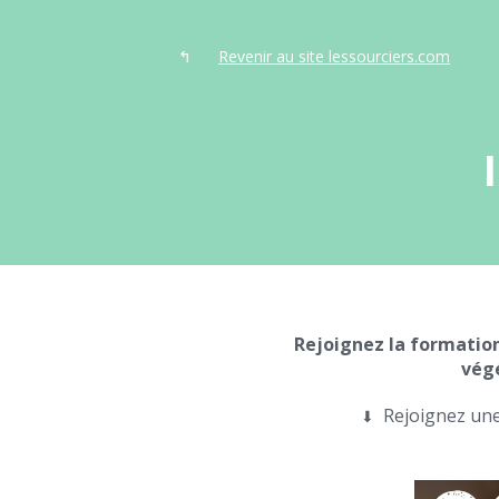
↰
Revenir au site lessourciers.com
Rejoignez la formatio
végé
Rejoignez une
⬇︎