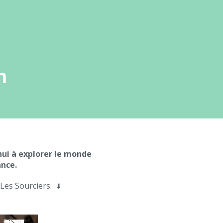
n
ui à explorer le monde
ance.
Les Sourciers.
⬇︎